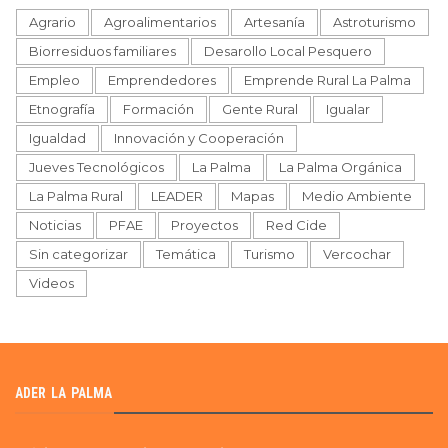
Agrario
Agroalimentarios
Artesanía
Astroturismo
Biorresiduos familiares
Desarollo Local Pesquero
Empleo
Emprendedores
Emprende Rural La Palma
Etnografía
Formación
Gente Rural
Igualar
Igualdad
Innovación y Cooperación
Jueves Tecnológicos
La Palma
La Palma Orgánica
La Palma Rural
LEADER
Mapas
Medio Ambiente
Noticias
PFAE
Proyectos
Red Cide
Sin categorizar
Temática
Turismo
Vercochar
Videos
ADER LA PALMA