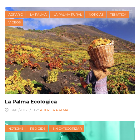
AGRARIO
LA PALMA
LA PALMA RURAL
NOTICIAS
TEMÁTICA
VIDEOS
La Palma Ecológica
31/01/2015
BY
ADER LA PALMA
NOTICIAS
RED CIDE
SIN CATEGORIZAR