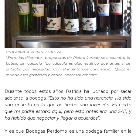
UNA MARCA REIVINDICATIVA
“Entre las diferentes propuestas de Piedra Jurada se encuentra la
botella sin cápsula. “La cápsula es algo estético que antes si se
utilizaba por necesidad. Con él intentamos concienciar. Quizá el
mundo está gastando plástico innecesariamente”.
Durante todos estos años Patricia ha luchado por sacar
adelante la bodega
. “Esto no ha sido una herencia. Ha sido
una apuesta en la que he hecho una inversión. Es cierto
que mi padre estaba aquí, pero esto antes era una SAT, y
ha habido que negociar y llegar a acuerdos”.
Y es que Bodegas Perdomo es una bodega familiar en la