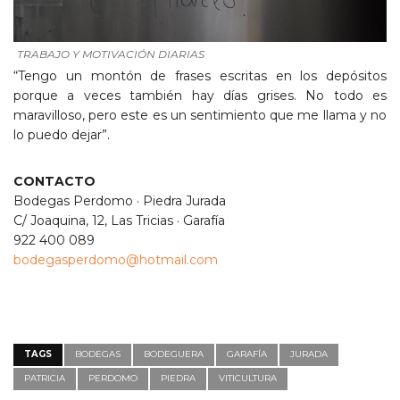
TRABAJO Y MOTIVACIÓN DIARIAS
“Tengo un montón de frases escritas en los depósitos
porque a veces también hay días grises. No todo es
maravilloso, pero este es un sentimiento que me llama y no
lo puedo dejar”.
CONTACTO
Bodegas Perdomo · Piedra Jurada
C/ Joaquina, 12, Las Tricias · Garafía
922 400 089
bodegasperdomo@hotmail.com
TAGS
BODEGAS
BODEGUERA
GARAFÍA
JURADA
PATRICIA
PERDOMO
PIEDRA
VITICULTURA