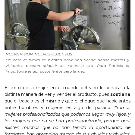
NUEVA VISIÓN, NUEVOS OBJETIVOS
De cara al futuro se plantea abrir una tienda donde turistas y
visitantes puedan adquirir los vinos in situ. Para Patricia lo
importante es dar pasos lentos pero firmes.
El éxito de la mujer en el mundo del vino lo achaca a la
distinta manera de ver y vender el producto, pues
sostiene
que el trabajo es el mismo y que el choque que había antes
entre hombres y mujeres es algo del pasado.
“Somos
mujeres profesionalizadas que podemos llegar muy lejos, y
las mujeres que no se han profesionalizado, porque aquí
existen muchas que no han tenido la oportunidad de
formarse, han aprendido mucho de sus abuelos y abuelas,