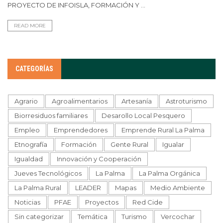
PROYECTO DE INFOISLA, FORMACIÓN Y ...
READ MORE
CATEGORÍAS
Agrario
Agroalimentarios
Artesanía
Astroturismo
Biorresiduos familiares
Desarollo Local Pesquero
Empleo
Emprendedores
Emprende Rural La Palma
Etnografía
Formación
Gente Rural
Igualar
Igualdad
Innovación y Cooperación
Jueves Tecnológicos
La Palma
La Palma Orgánica
La Palma Rural
LEADER
Mapas
Medio Ambiente
Noticias
PFAE
Proyectos
Red Cide
Sin categorizar
Temática
Turismo
Vercochar