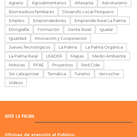
Agrario
Agroalimentarios
Artesanía
Astroturismo
Biorresiduos familiares
Desarollo Local Pesquero
Empleo
Emprendedores
Emprende Rural La Palma
Etnografía
Formación
Gente Rural
Igualar
Igualdad
Innovación y Cooperación
Jueves Tecnológicos
La Palma
La Palma Orgánica
La Palma Rural
LEADER
Mapas
Medio Ambiente
Noticias
PFAE
Proyectos
Red Cide
Sin categorizar
Temática
Turismo
Vercochar
Videos
ADER LA PALMA
Oficinas de atención al Público: