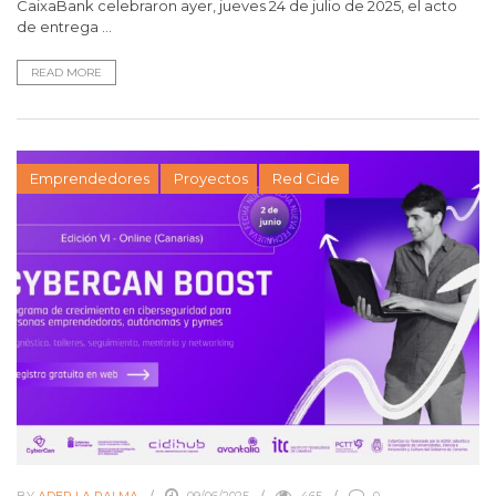
CaixaBank celebraron ayer, jueves 24 de julio de 2025, el acto
de entrega ...
READ MORE
Emprendedores
Proyectos
Red Cide
BY
ADER LA PALMA
09/06/2025
465
0