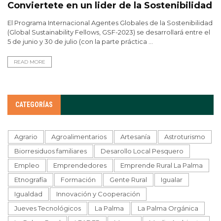
Conviertete en un lider de la Sostenibilidad
El Programa Internacional Agentes Globales de la Sostenibilidad
(Global Sustainability Fellows, GSF-2023) se desarrollará entre el
5 de junio y 30 de julio (con la parte práctica ...
READ MORE
CATEGORÍAS
Agrario
Agroalimentarios
Artesanía
Astroturismo
Biorresiduos familiares
Desarollo Local Pesquero
Empleo
Emprendedores
Emprende Rural La Palma
Etnografía
Formación
Gente Rural
Igualar
Igualdad
Innovación y Cooperación
Jueves Tecnológicos
La Palma
La Palma Orgánica