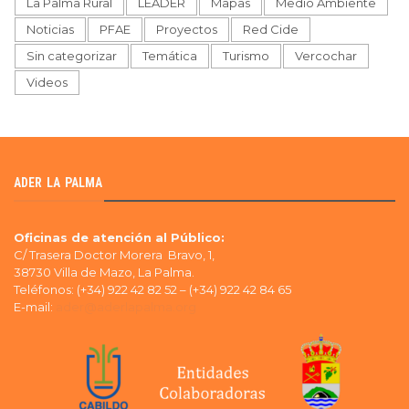
La Palma Rural
LEADER
Mapas
Medio Ambiente
Noticias
PFAE
Proyectos
Red Cide
Sin categorizar
Temática
Turismo
Vercochar
Videos
ADER LA PALMA
Oficinas de atención al Público:
C/ Trasera Doctor Morera Bravo, 1,
38730 Villa de Mazo, La Palma.
Teléfonos: (+34) 922 42 82 52 – (+34) 922 42 84 65
E-mail:
ader@aderlapalma.org