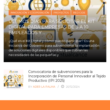
INNOVACIÓN Y COOPERACIÓN
PROYECTOS
RED CIDE
ÚLTIMOS DÍAS PARA SOLICITAR EL KIT
DIGITAL PARA EMPRESAS DE 3 A 10
EMPLEADOS Y ...
¿Qué es el Kit Digital y cómo puedo participar? Es una
iniciativa del Gobierno para subvencionar la implantación
de soluciones digitales disponibles que cubran las
necesidades de las pequeñas y ...
Convocatoria de subvenciones para la
Incorporación de Personal Innovador al Tejido
Productivo (IPI 2025)
BY
ADER LA PALMA
20/12/2024