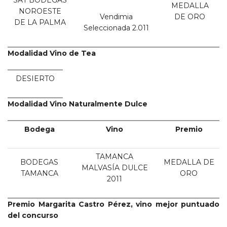
SAT BODEGAS
MEDALLA
NOROESTE
Vendimia
DE ORO
DE LA PALMA
Seleccionada 2.011
Modalidad Vino de Tea
DESIERTO
Modalidad Vino Naturalmente Dulce
Bodega
Vino
Premio
TAMANCA
BODEGAS
MEDALLA DE
MALVASÍA DULCE
TAMANCA
ORO
2011
Premio Margarita Castro Pérez, vino mejor puntuado
del concurso