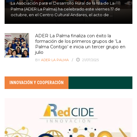
La Asociación para el Desarrollo Rural de la Isla de La
Palma (ADER La Palma) ha celebrado este viernes 17 de
octubre, en el Centro Cultural Andares, el acto de ...
ADER La Palma finaliza con éxito la
formación de los primeros grupos de ‘La
Palma Contigo’ e inicia un tercer grupo en
julio
BY
ADER LA PALMA
21/07/2025
INNOVACIÓN Y COOPERACIÓN