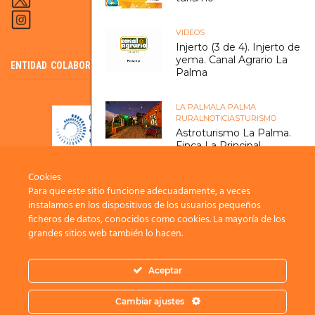
VIDEOS
Injerto (3 de 4). Injerto de
yema. Canal Agrario La
ENTIDAD COLABORADORA DEL SCE
Palma
LA PALMA
LA PALMA
RURAL
NOTICIAS
TURISMO
Astroturismo La Palma.
Finca La Principal.
Cookies
LA PALMA RURAL
NOTICIAS
Para que este sitio funcione adecuadamente, a veces
El Cabildo mejora la
instalamos en los dispositivos de los usuarios pequeños
comercialización del
ficheros de datos, conocidos como cookies. La mayoría de los
aguacate con nueva
grandes sitios web también lo hacen.
maquinaria de
clasificación
Aceptar
INNOVACIÓN Y COOPERACIÓN
INFOISLA
CANAL AGRARIO
FUNDACIÓN CIAB
RED CIDE
TURISMO RURAL
Perfil del Contratante
Cambiar ajustes
2021 ADER La Palma /
Protección de datos
/
Política Privacidad
/
Política