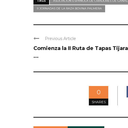
TAGS
ASOCIACIÓN ESPAÑOLA DE CRIADORES DE GANA
II JORNADAS DE LA RAZA BOVINA PALMERA
Previous Article
Comienza la II Ruta de Tapas Tijar
...
0
SHARES