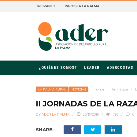
INTRANET
INFOISLA LA PALMA
ROLLO RURAL DE LA PALMA
¿QUIÉNES SOMOS?
LEADER
ADERCOSTAS
Home
›
Temática
›
LA PALMA RURAL
NOTICIAS
II JORNADAS DE LA RA
BY
ADER LA PALMA
20/10/2016
795
0
SHARE: