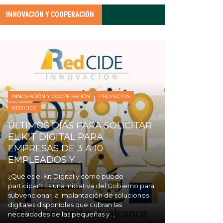
INNOVACIÓN Y COOPERACIÓN
INNOVACIÓN Y COOPERACIÓN
PROYECTOS
RED CIDE
ÚLTIMOS DÍAS PARA SOLICITAR
EL KIT DIGITAL PARA
EMPRESAS DE 3 A 10
EMPLEADOS Y ...
¿Qué es el Kit Digital y cómo puedo
participar? Es una iniciativa del Gobierno para
subvencionar la implantación de soluciones
digitales disponibles que cubran las
necesidades de las pequeñas y ...