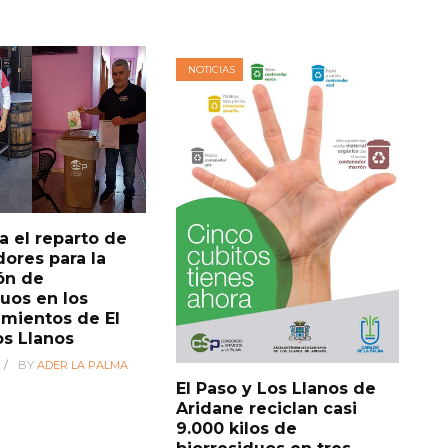
NOTICIAS
 el reparto de
ores para la
ón de
duos en los
imientos de El
os Llanos
BY
ADER LA PALMA
El Paso y Los Llanos de
Aridane reciclan casi
9.000 kilos de