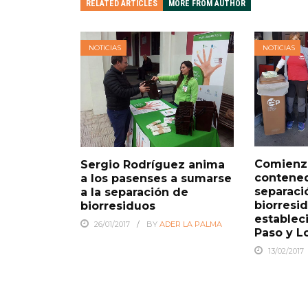
RELATED ARTICLES
MORE FROM AUTHOR
NOTICIAS
NOTICIAS
Comienza
Sergio Rodríguez anima
contened
a los pasenses a sumarse
separaci
a la separación de
biorresi
biorresiduos
establec
26/01/2017
BY
ADER LA PALMA
Paso y L
13/02/2017