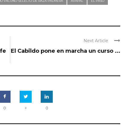
DO VACUNO SELECTO DE RAZA PALMERA
AVAPAL
EL PASO
Next Article
afe
El Cabildo pone en marcha un curso ...
0
+
0