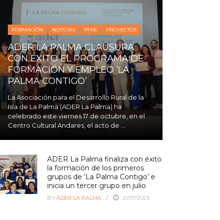
FORMACIÓN
NOTICIAS
PFAE
PROYECTOS
ADER LA PALMA CLAUSURA
CON ÉXITO EL PROGRAMA DE
FORMACIÓN Y EMPLEO ‘LA
PALMA CONTIGO’
La Asociación para el Desarrollo Rural de la
Isla de La Palma (ADER La Palma) ha
celebrado este viernes 17 de octubre, en el
Centro Cultural Andares, el acto de ...
ADER La Palma finaliza con éxito
la formación de los primeros
grupos de ‘La Palma Contigo’ e
inicia un tercer grupo en julio
BY
ADER LA PALMA
21/07/2025