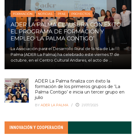
FORMACIÓN
NOTICIAS
PFAE
PROYECTOS
ADER LA PALMA CLAUSURA CON ÉXITO
EL PROGRAMA DE FORMACIÓN Y
EMPLEO ‘LA PALMA CONTIGO’
La Asociación para el Desarrollo Rural de la Isla de La
Palma (ADER La Palma) ha celebrado este viernes 17 de
octubre, en el Centro Cultural Andares, el acto de ...
ADER La Palma finaliza con éxito la
formación de los primeros grupos de ‘La
Palma Contigo’ e inicia un tercer grupo en
julio
BY
ADER LA PALMA
21/07/2025
INNOVACIÓN Y COOPERACIÓN