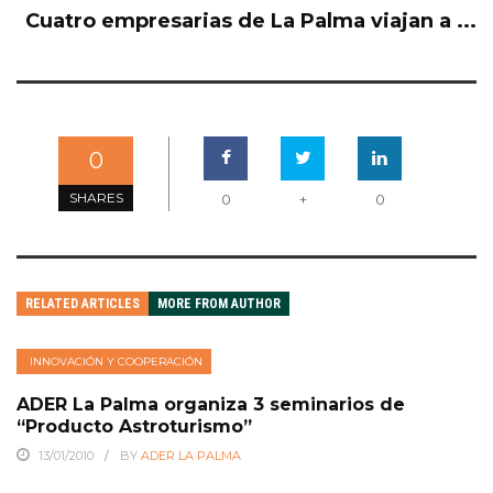
Cuatro empresarias de La Palma viajan a ...
0
SHARES
0
+
0
RELATED ARTICLES
MORE FROM AUTHOR
INNOVACIÓN Y COOPERACIÓN
ADER La Palma organiza 3 seminarios de
“Producto Astroturismo”
13/01/2010
BY
ADER LA PALMA