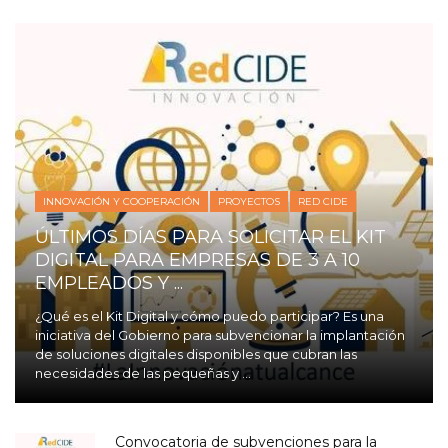
INNOVACIÓN Y COOPERACIÓN
PROYECTOS
RED CIDE
ÚLTIMOS DÍAS PARA SOLICITAR EL KIT
DIGITAL PARA EMPRESAS DE 3 A 10
EMPLEADOS Y ...
¿Qué es el Kit Digital y cómo puedo participar? Es una
iniciativa del Gobierno para subvencionar la implantación
de soluciones digitales disponibles que cubran las
necesidades de las pequeñas y ...
Convocatoria de subvenciones para la