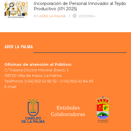
Incorporación de Personal Innovador al Tejido
Productivo (IPI 2025)
BY
ADER LA PALMA
20/12/2024
ADER LA PALMA
Oficinas de atención al Público:
C/ Trasera Doctor Morera Bravo, 1,
38730 Villa de Mazo, La Palma.
Teléfonos: (+34) 922 42 82 52 – (+34) 922 42 84 65
E-mail:
ader@aderlapalma.org