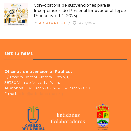
Convocatoria de subvenciones para la
Incorporación de Personal Innovador al Tejido
Productivo (IPI 2025)
BY
ADER LA PALMA
20/12/2024
ADER LA PALMA
Oficinas de atención al Público:
C/ Trasera Doctor Morera Bravo, 1,
38730 Villa de Mazo, La Palma.
Teléfonos: (+34) 922 42 82 52 – (+34) 922 42 84 65
E-mail:
ader@aderlapalma.org