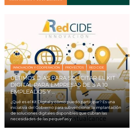
INNOVACIÓN Y COOPERACIÓN
PROYECTOS
RED CIDE
ÚLTIMOS DÍAS PARA SOLICITAR EL KIT
DIGITAL PARA EMPRESAS DE 3 A 10
EMPLEADOS Y ...
¿Qué es el Kit Digital y cómo puedo participar? Es una
iniciativa del Gobierno para subvencionar la implantación
de soluciones digitales disponibles que cubran las
necesidades de las pequeñas y ...