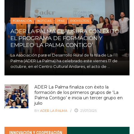
FORMACIÓN
NOTICIAS
PFAE
PROYECTOS
ADER LA PALMA CLAUSURA CON ÉXITO
EL PROGRAMA DE FORMACIÓN Y
EMPLEO ‘LA PALMA CONTIGO’
La Asociación para el Desarrollo Rural de la Isla de La
Palma (ADER La Palma) ha celebrado este viernes 17 de
octubre, en el Centro Cultural Andares, el acto de ...
ADER La Palma finaliza con éxito la
formación de los primeros grupos de ‘La
Palma Contigo’ e inicia un tercer grupo en
julio
BY
ADER LA PALMA
21/07/2025
INNOVACIÓN Y COOPERACIÓN