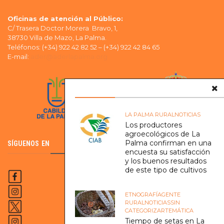
Oficinas de atención al Público:
C/ Trasera Doctor Morera Bravo, 1,
38730 Villa de Mazo, La Palma.
Teléfonos: (+34) 922 42 82 52 – (+34) 922 42 84 65
E-mail:
ader@aderlapalma.org
LA PALMA RURAL
NOTICIAS
Los productores
agroecológicos de La
Palma confirman en una
SÍGUENOS EN
encuesta su satisfacción
y los buenos resultados
de este tipo de cultivos
ETNOGRAFÍA
GENTE
RURAL
NOTICIAS
SIN
CATEGORIZAR
TEMÁTICA
Tiempo de setas en La