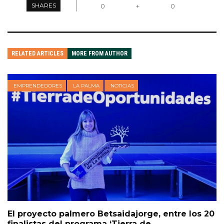
SHARES
0
+
0
RELATED ARTICLES
MORE FROM AUTHOR
EMPRENDEDORES
LA PALMA
NOTICIAS
El proyecto palmero Betsaidajorge, entre los 20
finalistas del programa ‘Tierra de