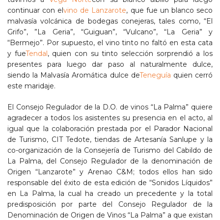
continuar con el
vino de Lanzarote
, que fue un blanco seco
malvasía volcánica de bodegas conejeras, tales como, “El
Grifo”, ”La Geria”, “Guiguan”, “Vulcano”, “La Geria” y
“Bermejo”. Por supuesto, el vino tinto no faltó en esta cata
y fue
Tendal
, quien con su tinto selección sorprendió a los
presentes para luego dar paso al naturalmente dulce,
siendo la Malvasía Aromática dulce de
Teneguía
quien cerró
este maridaje.
El Consejo Regulador de la D.O. de vinos “La Palma” quiere
agradecer a todos los asistentes su presencia en el acto, al
igual que la colaboración prestada por el Parador Nacional
de Turismo, CIT Tedote, tiendas de Artesanía Sanlupe y la
co-organización de la Consejería de Turismo del Cabildo de
La Palma, del Consejo Regulador de la denominación de
Origen “Lanzarote” y Arenao C&M; todos ellos han sido
responsable del éxito de esta edición de “Sonidos Líquidos”
en La Palma, la cual ha creado un precedente y la total
predisposición por parte del Consejo Regulador de la
Denominación de Origen de Vinos “La Palma” a que existan