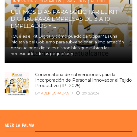
INNOVACIÓN Y COOPERACIÓN
PROYECTOS
RED CIDE
ÚLTIMOS DÍAS PARA SOLICITAR EL KIT
DIGITAL PARA EMPRESAS DE 3 A 10
EMPLEADOS Y ...
¿Qué es el Kit Digital y cómo puedo participar? Es una
iniciativa del Gobierno para subvencionar la implantación
de soluciones digitales disponibles que cubran las
necesidades de las pequeñas y ...
Convocatoria de subvenciones para la
Incorporación de Personal Innovador al Tejido
Productivo (IPI 2025)
BY
ADER LA PALMA
20/12/2024
ADER LA PALMA