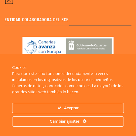
ENTIDAD COLABORADORA DEL SCE
Cookies
Para que este sitio funcione adecuadamente, a veces
instalamos en los dispositivos de los usuarios pequeños
ficheros de datos, conocidos como cookies. La mayoría de los
grandes sitios web también lo hacen.
Aceptar
INFOISLA
CANAL AGRARIO
FUNDACIÓN CIAB
RED CIDE
TURISMO RURAL
Cambiar ajustes
2021 ADER La Palma /
Protección de datos
/
Política Privacidad
/
Política
Cookies
/
Accesibilidad
/ Desarrollada por:
Sepropyme