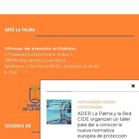
ADER LA PALMA
Oficinas de atención al Público:
C/ Trasera Doctor Morera Bravo, 1,
38730 Villa de Mazo, La Palma.
Teléfonos: (+34) 922 42 82 52 – (+34) 922 42 84 65
E-mail:
ader@aderlapalma.org
NOTICIAS
RED CIDE
SIN
CATEGORIZAR
ADER La Palma y la Red
CIDE organizan un taller
para dar a conocer la
SÍGUENOS EN
nueva normativa
europea de protección