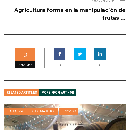
Next Article
Agricultura forma en la manipulación de
frutas ...
0
SHARES
0
+
0
RELATED ARTICLES
MORE FROM AUTHOR
LA PALMA
LA PALMA RURAL
NOTICIAS