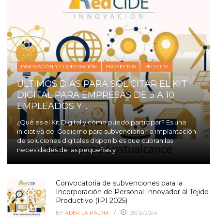
INNOVACIÓN Y COOPERACIÓN
PROYECTOS
RED CIDE
ÚLTIMOS DÍAS PARA SOLICITAR EL KIT
DIGITAL PARA EMPRESAS DE 3 A 10
EMPLEADOS Y ...
¿Qué es el Kit Digital y cómo puedo participar? Es una
iniciativa del Gobierno para subvencionar la implantación
de soluciones digitales disponibles que cubran las
necesidades de las pequeñas y ...
Convocatoria de subvenciones para la
Incorporación de Personal Innovador al Tejido
Productivo (IPI 2025)
BY
ADER LA PALMA
20/12/2024