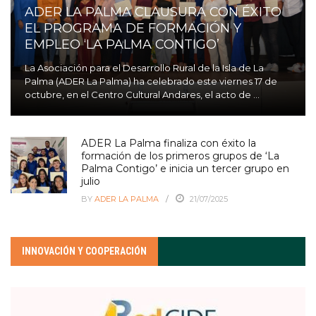
ADER LA PALMA CLAUSURA CON ÉXITO
EL PROGRAMA DE FORMACIÓN Y
EMPLEO ‘LA PALMA CONTIGO’
La Asociación para el Desarrollo Rural de la Isla de La
Palma (ADER La Palma) ha celebrado este viernes 17 de
octubre, en el Centro Cultural Andares, el acto de ...
ADER La Palma finaliza con éxito la
formación de los primeros grupos de ‘La
Palma Contigo’ e inicia un tercer grupo en
julio
BY
ADER LA PALMA
21/07/2025
INNOVACIÓN Y COOPERACIÓN