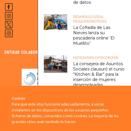
de datos
DESAROLLO LOCAL
PESQUERO
NOTICIAS
La Cofradía de Las
Nieves lanza su
pescadería online ‘El
Muellito’
ENTIDAD COLABORADORA DEL SCE
NOTICIAS
SIN CATEGORIZAR
La consejera de Asuntos
Sociales clausuró el curso
“Kitchen & Bar” para la
inserción de mujeres
desempleadas
Cookies
AGRARIO
LA PALMA ORGÁNICA
Para que este sitio funcione adecuadamente, a veces
El Cabildo pone en
instalamos en los dispositivos de los usuarios pequeños
marcha el programa de
ficheros de datos, conocidos como cookies. La mayoría de los
compostaje doméstico
para promover su
grandes sitios web también lo hacen.
práctica en las familias