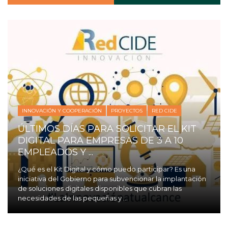
INNOVACIÓN Y COOPERACIÓN
PROYECTOS
RED CIDE
ÚLTIMOS DÍAS PARA SOLICITAR EL KIT
DIGITAL PARA EMPRESAS DE 3 A 10
EMPLEADOS Y ...
¿Qué es el Kit Digital y cómo puedo participar? Es una
iniciativa del Gobierno para subvencionar la implantación
de soluciones digitales disponibles que cubran las
necesidades de las pequeñas y ...