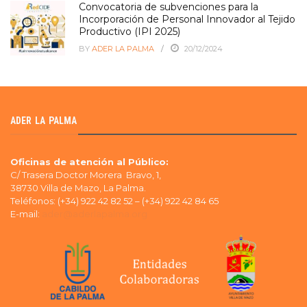
Convocatoria de subvenciones para la
Incorporación de Personal Innovador al Tejido
Productivo (IPI 2025)
BY
ADER LA PALMA
20/12/2024
ADER LA PALMA
Oficinas de atención al Público:
C/ Trasera Doctor Morera Bravo, 1,
38730 Villa de Mazo, La Palma.
Teléfonos: (+34) 922 42 82 52 – (+34) 922 42 84 65
E-mail:
ader@aderlapalma.org