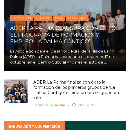
FORMACIÓN
NOTICIAS
PFAE
PROYECTOS
ADER LA PALMA CLAUSURA CON ÉXITO
EL PROGRAMA DE FORMACIÓN Y
EMPLEO ‘LA PALMA CONTIGO’
La Asociación para el Desarrollo Rural de la Isla de La
Palma (ADER La Palma) ha celebrado este viernes 17 de
octubre, en el Centro Cultural Andares, el acto de ...
ADER La Palma finaliza con éxito la
formación de los primeros grupos de ‘La
Palma Contigo’ e inicia un tercer grupo en
julio
BY
ADER LA PALMA
21/07/2025
INNOVACIÓN Y COOPERACIÓN