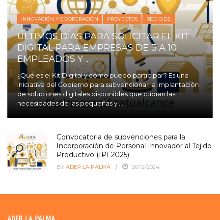
INNOVACIÓN Y COOPERACIÓN
PROYECTOS
RED CIDE
ÚLTIMOS DÍAS PARA SOLICITAR EL KIT
DIGITAL PARA EMPRESAS DE 3 A 10
EMPLEADOS Y ...
¿Qué es el Kit Digital y cómo puedo participar? Es una
iniciativa del Gobierno para subvencionar la implantación
de soluciones digitales disponibles que cubran las
necesidades de las pequeñas y ...
Convocatoria de subvenciones para la
Incorporación de Personal Innovador al Tejido
Productivo (IPI 2025)
BY
ADER LA PALMA
20/12/2024
ADER LA PALMA