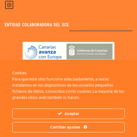
ENTIDAD COLABORADORA DEL SCE
Cookies
Para que este sitio funcione adecuadamente, a veces
instalamos en los dispositivos de los usuarios pequeños
ficheros de datos, conocidos como cookies. La mayoría de los
grandes sitios web también lo hacen.
Aceptar
INFOISLA
CANAL AGRARIO
FUNDACIÓN CIAB
RED CIDE
TURISMO RURAL
Cambiar ajustes
2021 ADER La Palma /
Protección de datos
/
Política Privacidad
/
Política
Cookies
/
Accesibilidad
/ Desarrollada por:
Sepropyme