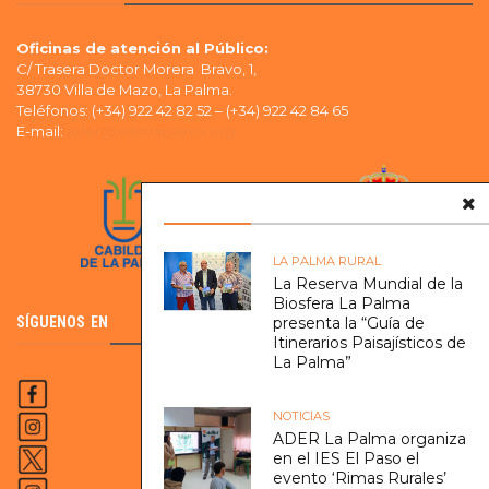
Oficinas de atención al Público:
C/ Trasera Doctor Morera Bravo, 1,
38730 Villa de Mazo, La Palma.
Teléfonos: (+34) 922 42 82 52 – (+34) 922 42 84 65
E-mail:
ader@aderlapalma.org
LA PALMA RURAL
La Reserva Mundial de la
Biosfera La Palma
SÍGUENOS EN
presenta la “Guía de
Itinerarios Paisajísticos de
La Palma”
NOTICIAS
ADER La Palma organiza
en el IES El Paso el
evento ‘Rimas Rurales’