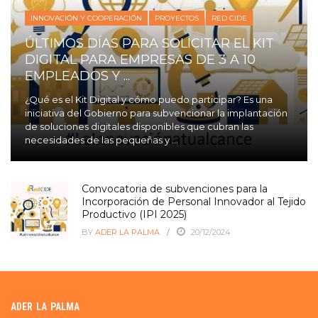
INNOVACIÓN Y COOPERACIÓN
PROYECTOS
RED CIDE
ÚLTIMOS DÍAS PARA SOLICITAR EL KIT
DIGITAL PARA EMPRESAS DE 3 A 10
EMPLEADOS Y ...
¿Qué es el Kit Digital y cómo puedo participar? Es una
iniciativa del Gobierno para subvencionar la implantación
de soluciones digitales disponibles que cubran las
necesidades de las pequeñas y ...
Convocatoria de subvenciones para la
Incorporación de Personal Innovador al Tejido
Productivo (IPI 2025)
BY
ADER LA PALMA
20/12/2024
ADER LA PALMA