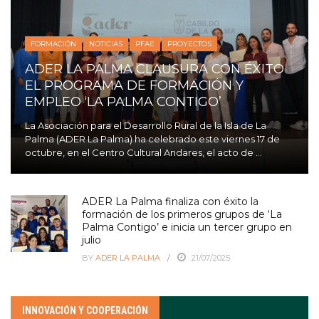
FORMACIÓN
NOTICIAS
PFAE
PROYECTOS
ADER LA PALMA CLAUSURA CON ÉXITO
EL PROGRAMA DE FORMACIÓN Y
EMPLEO ‘LA PALMA CONTIGO’
La Asociación para el Desarrollo Rural de la Isla de La
Palma (ADER La Palma) ha celebrado este viernes 17 de
octubre, en el Centro Cultural Andares, el acto de ...
ADER La Palma finaliza con éxito la
formación de los primeros grupos de ‘La
Palma Contigo’ e inicia un tercer grupo en
julio
BY
ADER LA PALMA
21/07/2025
INNOVACIÓN Y COOPERACIÓN