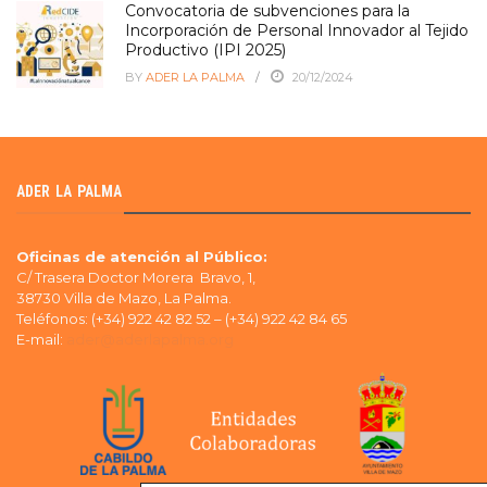
Convocatoria de subvenciones para la
Incorporación de Personal Innovador al Tejido
Productivo (IPI 2025)
BY
ADER LA PALMA
20/12/2024
ADER LA PALMA
Oficinas de atención al Público:
C/ Trasera Doctor Morera Bravo, 1,
38730 Villa de Mazo, La Palma.
Teléfonos: (+34) 922 42 82 52 – (+34) 922 42 84 65
E-mail:
ader@aderlapalma.org