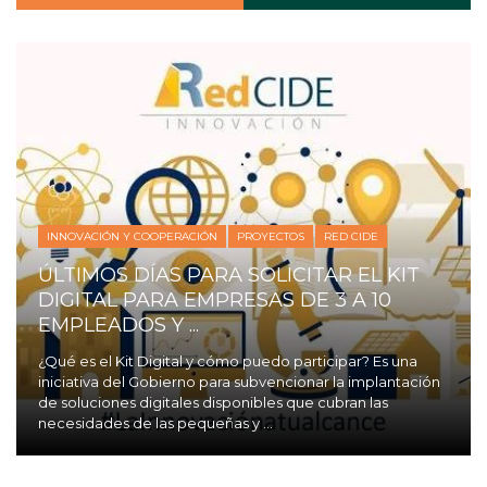
INNOVACIÓN Y COOPERACIÓN
PROYECTOS
RED CIDE
ÚLTIMOS DÍAS PARA SOLICITAR EL KIT
DIGITAL PARA EMPRESAS DE 3 A 10
EMPLEADOS Y ...
¿Qué es el Kit Digital y cómo puedo participar? Es una
iniciativa del Gobierno para subvencionar la implantación
de soluciones digitales disponibles que cubran las
necesidades de las pequeñas y ...