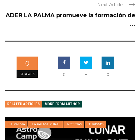
Next Article
ADER LA PALMA promueve la formación de
...
0
SHARES
0
+
0
RELATED ARTICLES
MORE FROM AUTHOR
LA PALMA
LA PALMA RURAL
NOTICIAS
TURISMO