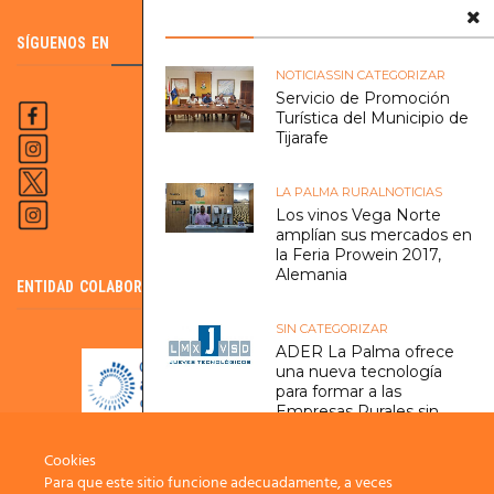
SÍGUENOS EN
NOTICIAS
SIN CATEGORIZAR
Servicio de Promoción
Turística del Municipio de
Tijarafe
LA PALMA RURAL
NOTICIAS
Los vinos Vega Norte
amplían sus mercados en
la Feria Prowein 2017,
Alemania
ENTIDAD COLABORADORA DEL SCE
SIN CATEGORIZAR
ADER La Palma ofrece
una nueva tecnología
para formar a las
Empresas Rurales sin
necesidad de moverse
de sus casas.
Cookies
Para que este sitio funcione adecuadamente, a veces