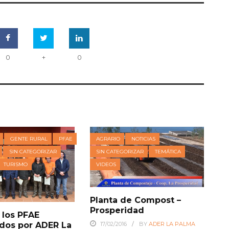
0
+
0
GENTE RURAL
PFAE
AGRARIO
NOTICIAS
SIN CATEGORIZAR
SIN CATEGORIZAR
TEMÁTICA
TURISMO
VIDEOS
Planta de Compost –
Prosperidad
 los PFAE
dos por ADER La
17/02/2016
BY
ADER LA PALMA