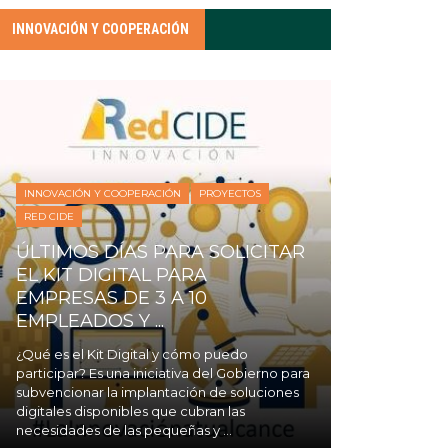
INNOVACIÓN Y COOPERACIÓN
INNOVACIÓN Y COOPERACIÓN
PROYECTOS
RED CIDE
ÚLTIMOS DÍAS PARA SOLICITAR
EL KIT DIGITAL PARA
EMPRESAS DE 3 A 10
EMPLEADOS Y ...
¿Qué es el Kit Digital y cómo puedo
participar? Es una iniciativa del Gobierno para
subvencionar la implantación de soluciones
digitales disponibles que cubran las
necesidades de las pequeñas y ...