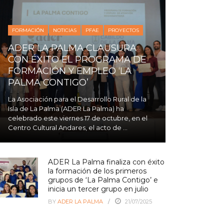
FORMACIÓN
NOTICIAS
PFAE
PROYECTOS
ADER LA PALMA CLAUSURA
CON ÉXITO EL PROGRAMA DE
FORMACIÓN Y EMPLEO ‘LA
PALMA CONTIGO’
La Asociación para el Desarrollo Rural de la
Isla de La Palma (ADER La Palma) ha
celebrado este viernes 17 de octubre, en el
Centro Cultural Andares, el acto de ...
ADER La Palma finaliza con éxito
la formación de los primeros
grupos de ‘La Palma Contigo’ e
inicia un tercer grupo en julio
BY
ADER LA PALMA
21/07/2025