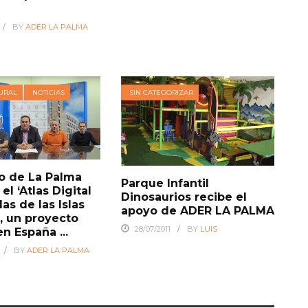
BY
ADER LA PALMA
URAL
NOTICIAS
SIN CATEGORIZAR
do de La Palma
Parque Infantil
el ‘Atlas Digital
Dinosaurios recibe el
as de las Islas
apoyo de ADER LA PALMA
’, un proyecto
28/07/2011
BY
LUIS
n España ...
BY
ADER LA PALMA