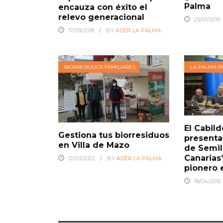
Palma
encauza con éxito el
relevo generacional
25/01/2019
17/09/2018
BY
ADER LA PALMA
BIORRESIDUOS FAMILIARES
LA PALMA R
El Cabil
Gestiona tus biorresiduos
presenta 
en Villa de Mazo
de Semill
Canarias
12/03/2022
BY
ADER LA PALMA
pionero e
18/04/2016