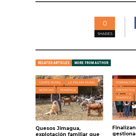
0
SHARES
RELATED ARTICLES
MORE FROM AUTHOR
GENTE RURAL
LA PALMA RURAL
FORMACIÓN
NOTICIAS
TEMÁTICA
PROYECTOS
TEMÁTICA
Finalizan
Quesos Jimagua,
gestiona
explotación familiar que