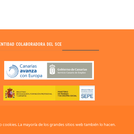
ENTIDAD COLABORADORA DEL SCE
 cookies. La mayoría de los grandes sitios web también lo hacen.