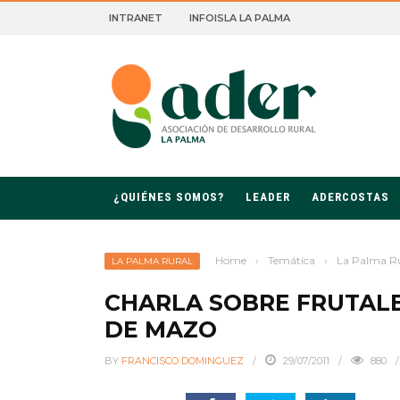
INTRANET
INFOISLA LA PALMA
ROLLO RURAL DE LA PALMA
¿QUIÉNES SOMOS?
LEADER
ADERCOSTAS
Home
›
Temática
›
La Palma R
LA PALMA RURAL
CHARLA SOBRE FRUTALE
DE MAZO
BY
FRANCISCO DOMINGUEZ
29/07/2011
880