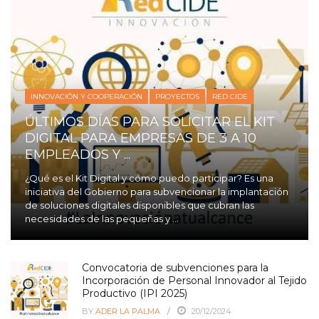
INNOVACIÓN Y COOPERACIÓN
PROYECTOS
RED CIDE
ÚLTIMOS DÍAS PARA SOLICITAR EL KIT
DIGITAL PARA EMPRESAS DE 3 A 10
EMPLEADOS Y ...
¿Qué es el Kit Digital y cómo puedo participar? Es una
iniciativa del Gobierno para subvencionar la implantación
de soluciones digitales disponibles que cubran las
necesidades de las pequeñas y ...
Convocatoria de subvenciones para la
Incorporación de Personal Innovador al Tejido
Productivo (IPI 2025)
BY
ADER LA PALMA
20/12/2024