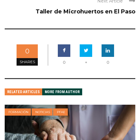
Next Article
Taller de Microhuertos en El Paso
0
SHARES
0
+
0
RELATED ARTICLES
MORE FROM AUTHOR
FORMACIÓN
NOTICIAS
PFAE