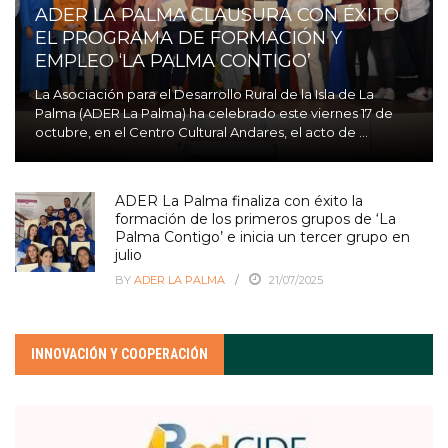
ADER LA PALMA CLAUSURA CON ÉXITO
EL PROGRAMA DE FORMACIÓN Y
EMPLEO ‘LA PALMA CONTIGO’
La Asociación para el Desarrollo Rural de la Isla de La
Palma (ADER La Palma) ha celebrado este viernes 17 de
octubre, en el Centro Cultural Andares, el acto de ...
ADER La Palma finaliza con éxito la
formación de los primeros grupos de ‘La
Palma Contigo’ e inicia un tercer grupo en
julio
BY
ADER LA PALMA
21/07/2025
INNOVACIÓN Y COOPERACIÓN