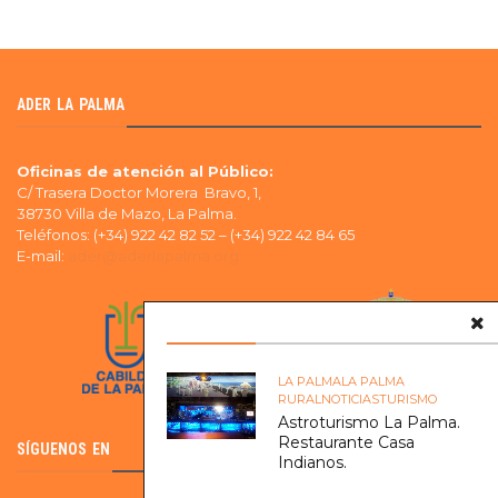
ADER LA PALMA
Oficinas de atención al Público:
C/ Trasera Doctor Morera Bravo, 1,
38730 Villa de Mazo, La Palma.
Teléfonos: (+34) 922 42 82 52 – (+34) 922 42 84 65
E-mail:
ader@aderlapalma.org
LA PALMA
LA PALMA
RURAL
NOTICIAS
TURISMO
Astroturismo La Palma.
Restaurante Casa
SÍGUENOS EN
Indianos.