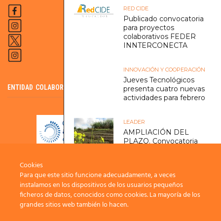
RED CIDE
Publicado convocatoria
para proyectos
colaborativos FEDER
INNTERCONECTA
INNOVACIÓN Y COOPERACIÓN
Jueves Tecnológicos
ENTIDAD COLABORADORA DEL SCE
presenta cuatro nuevas
actividades para febrero
LEADER
AMPLIACIÓN DEL
PLAZO. Convocatoria
2024 de subvenciones
LEADER para el
Cookies
desarrollo rural
Para que este sitio funcione adecuadamente, a veces
gestionadas por ADER
instalamos en los dispositivos de los usuarios pequeños
LA PALMA
ficheros de datos, conocidos como cookies. La mayoría de los
grandes sitios web también lo hacen.
TURISMO
La Asociación de Turismo