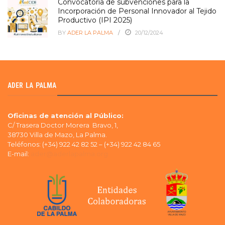
Convocatoria de subvenciones para la
Incorporación de Personal Innovador al Tejido
Productivo (IPI 2025)
BY
ADER LA PALMA
20/12/2024
ADER LA PALMA
Oficinas de atención al Público:
C/ Trasera Doctor Morera Bravo, 1,
38730 Villa de Mazo, La Palma.
Teléfonos: (+34) 922 42 82 52 – (+34) 922 42 84 65
E-mail:
ader@aderlapalma.org