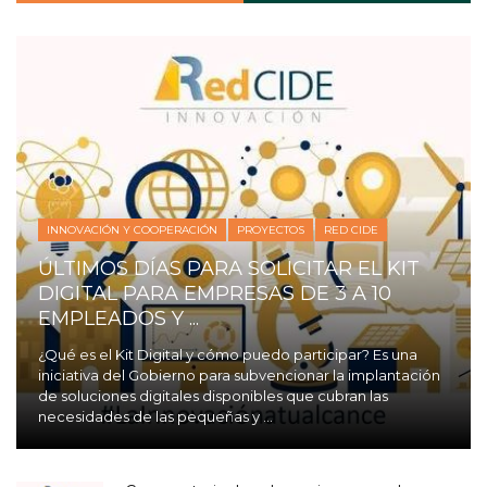
INNOVACIÓN Y COOPERACIÓN
PROYECTOS
RED CIDE
ÚLTIMOS DÍAS PARA SOLICITAR EL KIT
DIGITAL PARA EMPRESAS DE 3 A 10
EMPLEADOS Y ...
¿Qué es el Kit Digital y cómo puedo participar? Es una
iniciativa del Gobierno para subvencionar la implantación
de soluciones digitales disponibles que cubran las
necesidades de las pequeñas y ...