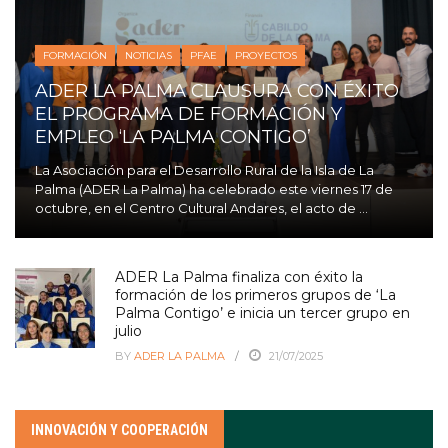
FORMACIÓN
NOTICIAS
PFAE
PROYECTOS
ADER LA PALMA CLAUSURA CON ÉXITO
EL PROGRAMA DE FORMACIÓN Y
EMPLEO ‘LA PALMA CONTIGO’
La Asociación para el Desarrollo Rural de la Isla de La
Palma (ADER La Palma) ha celebrado este viernes 17 de
octubre, en el Centro Cultural Andares, el acto de ...
ADER La Palma finaliza con éxito la
formación de los primeros grupos de ‘La
Palma Contigo’ e inicia un tercer grupo en
julio
BY
ADER LA PALMA
21/07/2025
INNOVACIÓN Y COOPERACIÓN