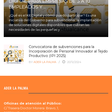
DIGITAL PARA EMPRESAS DE 3 A 10
EMPLEADOS Y ...
¿Qué es el Kit Digital y cómo puedo participar? Es una
iniciativa del Gobierno para subvencionar la implantación
de soluciones digitales disponibles que cubran las
necesidades de las pequeñas y ...
Convocatoria de subvenciones para la
Incorporación de Personal Innovador al Tejido
Productivo (IPI 2025)
BY
ADER LA PALMA
20/12/2024
ADER LA PALMA
Oficinas de atención al Público:
C/ Trasera Doctor Morera Bravo, 1,