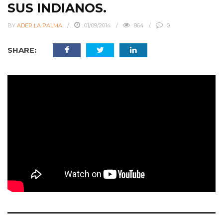
SUS INDIANOS.
BY
ADER LA PALMA
01/09/2014
864
0
SHARE: