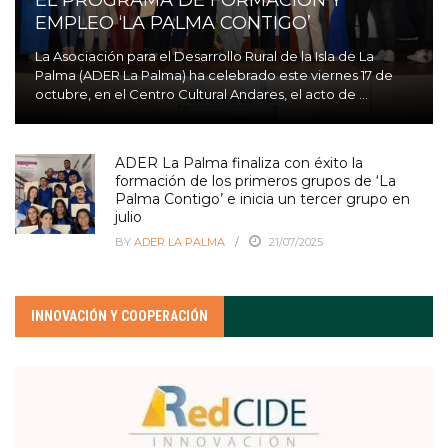
EMPLEO ‘LA PALMA CONTIGO’
La Asociación para el Desarrollo Rural de la Isla de La
Palma (ADER La Palma) ha celebrado este viernes 17 de
octubre, en el Centro Cultural Andares, el acto de ...
ADER La Palma finaliza con éxito la
formación de los primeros grupos de ‘La
Palma Contigo’ e inicia un tercer grupo en
julio
BY
ADER LA PALMA
21/07/2025
INNOVACIÓN Y COOPERACIÓN