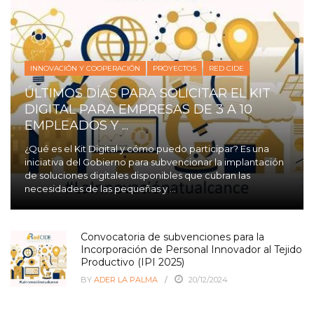
INNOVACIÓN Y COOPERACIÓN
PROYECTOS
RED CIDE
ÚLTIMOS DÍAS PARA SOLICITAR EL KIT
DIGITAL PARA EMPRESAS DE 3 A 10
EMPLEADOS Y ...
¿Qué es el Kit Digital y cómo puedo participar? Es una
iniciativa del Gobierno para subvencionar la implantación
de soluciones digitales disponibles que cubran las
necesidades de las pequeñas y ...
Convocatoria de subvenciones para la
Incorporación de Personal Innovador al Tejido
Productivo (IPI 2025)
BY
ADER LA PALMA
20/12/2024