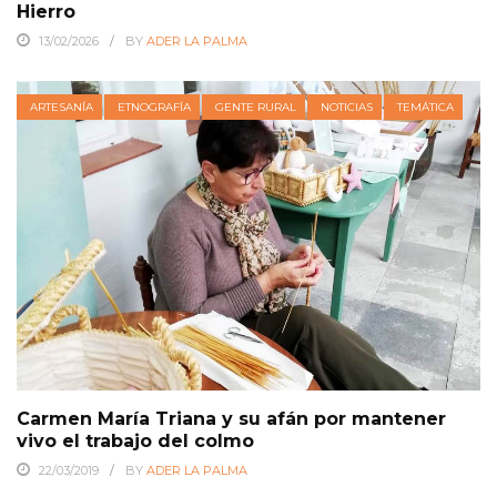
Hierro
13/02/2026
BY
ADER LA PALMA
ARTESANÍA
ETNOGRAFÍA
GENTE RURAL
NOTICIAS
TEMÁTICA
Carmen María Triana y su afán por mantener
vivo el trabajo del colmo
22/03/2019
BY
ADER LA PALMA