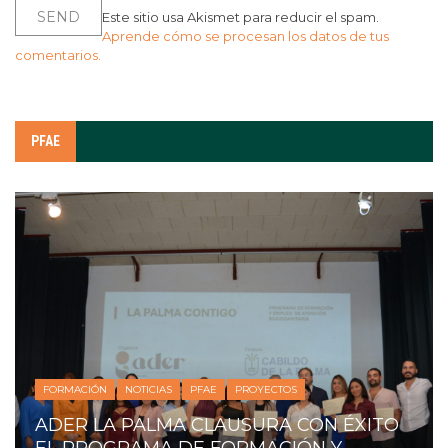
Este sitio usa Akismet para reducir el spam.
Aprende cómo se procesan los datos de tus
comentarios.
PFAE
FORMACIÓN
NOTICIAS
PFAE
PROYECTOS
ADER LA PALMA CLAUSURA CON ÉXITO
EL PROGRAMA DE FORMACIÓN Y