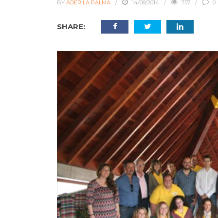
BY
ADER LA PALMA
14/08/2014
757
0
SHARE: