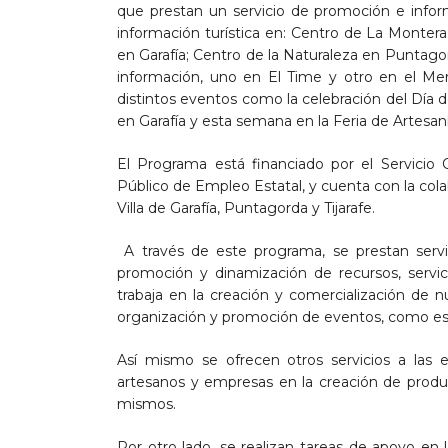
que prestan un servicio de promoción e infor
información turística en: Centro de La Monte
en Garafía; Centro de la Naturaleza en Puntago
información, uno en El Time y otro en el Me
distintos eventos como la celebración del Día d
en Garafía y esta semana en la Feria de Artesaní
El Programa está financiado por el Servicio
Público de Empleo Estatal, y cuenta con la col
Villa de Garafía, Puntagorda y Tijarafe.
A través de este programa, se prestan servi
promoción y dinamización de recursos, servic
trabaja en la creación y comercialización de n
organización y promoción de eventos, como es e
Así mismo se ofrecen otros servicios a las e
artesanos y empresas en la creación de product
mismos.
Por otro lado, se realizan tareas de apoyo en