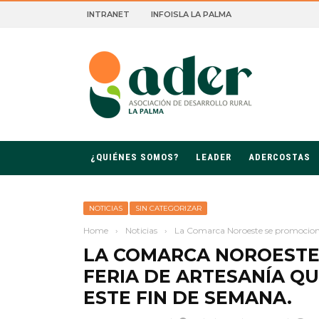
INTRANET
INFOISLA LA PALMA
ROLLO RURAL DE LA PALMA
¿QUIÉNES SOMOS?
LEADER
ADERCOSTAS
NOTICIAS
SIN CATEGORIZAR
Home
›
Noticias
›
La Comarca Noroeste se promociona e
LA COMARCA NOROESTE
FERIA DE ARTESANÍA QU
ESTE FIN DE SEMANA.