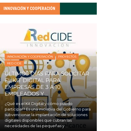
INNOVACIÓN Y COOPERACIÓN
INNOVACIÓN Y COOPERACIÓN
PROYECTOS
RED CIDE
ÚLTIMOS DÍAS PARA SOLICITAR
EL KIT DIGITAL PARA
EMPRESAS DE 3 A 10
EMPLEADOS Y ...
¿Qué es el Kit Digital y cómo puedo
participar? Es una iniciativa del Gobierno para
subvencionar la implantación de soluciones
digitales disponibles que cubran las
necesidades de las pequeñas y ...