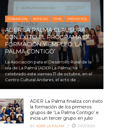
FORMACIÓN
NOTICIAS
PFAE
PROYECTOS
ADER LA PALMA CLAUSURA
CON ÉXITO EL PROGRAMA DE
FORMACIÓN Y EMPLEO ‘LA
PALMA CONTIGO’
La Asociación para el Desarrollo Rural de la
Isla de La Palma (ADER La Palma) ha
celebrado este viernes 17 de octubre, en el
Centro Cultural Andares, el acto de ...
ADER La Palma finaliza con éxito
la formación de los primeros
grupos de ‘La Palma Contigo’ e
inicia un tercer grupo en julio
BY
ADER LA PALMA
21/07/2025