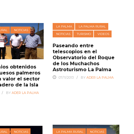
LA PALMA
LA PALMA RURAL
URAL
NOTICIAS
NOTICIAS
TURISMO
VIDEOS
Paseando entre
telescopios en el
Observatorio del Roque
de los Muchachos
ios obtenidos
Astroturismo La Palma
quesos palmeros
07/11/2013
BY
ADER LA PALMA
 valor el sector
dero de la Isla
BY
ADER LA PALMA
URAL
NOTICIAS
LA PALMA RURAL
NOTICIAS