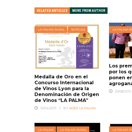
RELATED ARTICLES
MORE FROM AUTHOR
LA PALMA RURAL
NOTICIAS
LA PALMA R
Los prem
por los 
Medalla de Oro en el
ponen en
Concurso Internacional
agrogana
de Vinos Lyon para la
29/08/2013
Denominación de Origen
de Vinos “LA PALMA”
10/04/2013
BY
ADER LA PALMA
LA PALMA
LA PALMA RURAL
LA PALMA R