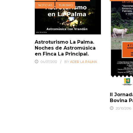
NOTICIAS
TURISMO
Astroturismo La Palma.
Noches de Astromúsica
en Finca La Principal.
04/07/2012
BY
ADER LA PALMA
II Jornad
Bovina P
20/10/2016