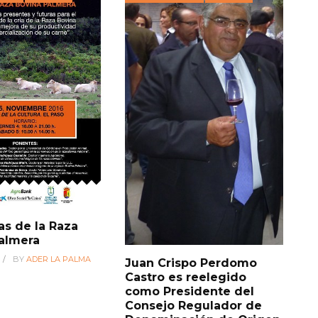
as de la Raza
almera
BY
ADER LA PALMA
Juan Crispo Perdomo
Castro es reelegido
como Presidente del
Consejo Regulador de