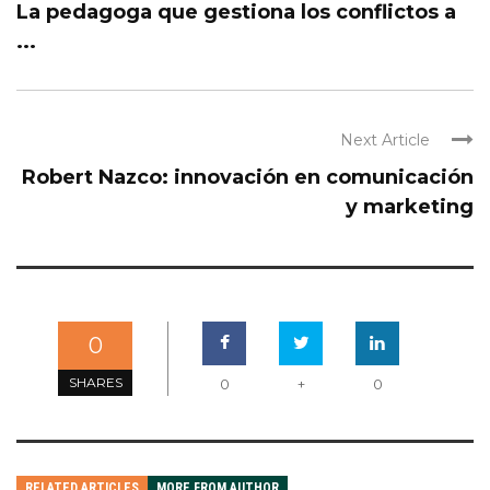
La pedagoga que gestiona los conflictos a
...
Next Article
Robert Nazco: innovación en comunicación
y marketing
0
SHARES
0
+
0
RELATED ARTICLES
MORE FROM AUTHOR