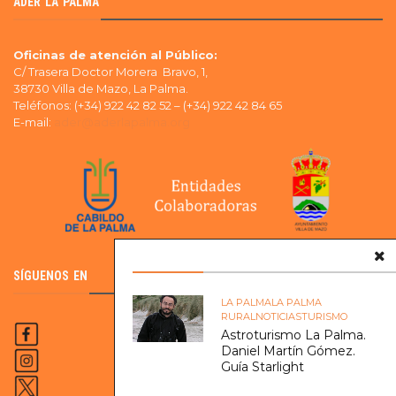
ADER LA PALMA
Oficinas de atención al Público:
C/ Trasera Doctor Morera Bravo, 1,
38730 Villa de Mazo, La Palma.
Teléfonos: (+34) 922 42 82 52 – (+34) 922 42 84 65
E-mail:
ader@aderlapalma.org
SÍGUENOS EN
LA PALMA
LA PALMA
RURAL
NOTICIAS
TURISMO
Astroturismo La Palma.
Daniel Martín Gómez.
Guía Starlight