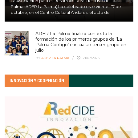
La Asociación para el Desarrollo Rural de la Isla de La
Palma (ADER La Palma) ha celebrado este viernes 17 de
octubre, en el Centro Cultural Andares, el acto de ...
ADER La Palma finaliza con éxito la
formación de los primeros grupos de ‘La
Palma Contigo’ e inicia un tercer grupo en
julio
BY
ADER LA PALMA
21/07/2025
INNOVACIÓN Y COOPERACIÓN