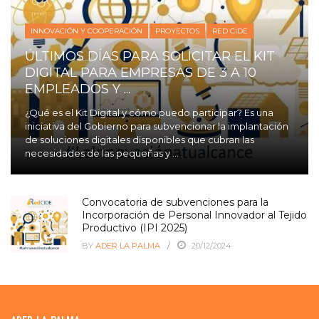
INNOVACIÓN Y COOPERACIÓN
PROYECTOS
RED CIDE
ÚLTIMOS DÍAS PARA SOLICITAR EL KIT
DIGITAL PARA EMPRESAS DE 3 A 10
EMPLEADOS Y ...
¿Qué es el Kit Digital y cómo puedo participar? Es una
iniciativa del Gobierno para subvencionar la implantación
de soluciones digitales disponibles que cubran las
necesidades de las pequeñas y ...
Convocatoria de subvenciones para la
Incorporación de Personal Innovador al Tejido
Productivo (IPI 2025)
BY
ADER LA PALMA
20/12/2024