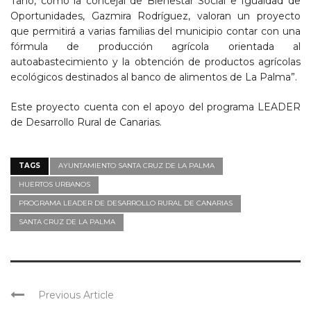
Taño, como la concejal de Bienestar Social e Igualdad de
Oportunidades, Gazmira Rodríguez, valoran un proyecto
que permitirá a varias familias del municipio contar con una
fórmula de producción agrícola orientada al
autoabastecimiento y la obtención de productos agrícolas
ecológicos destinados al banco de alimentos de La Palma”.
Este proyecto cuenta con el apoyo del programa LEADER
de Desarrollo Rural de Canarias.
TAGS
AYUNTAMIENTO SANTA CRUZ DE LA PALMA
HUERTOS URBANOS
PROGRAMA LEADER DE DESARROLLO RURAL DE CANARIAS
SANTA CRUZ DE LA PALMA
Previous Article