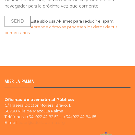
navegador para la próxima vez que comente.
Este sitio usa Akismet para reducir el spam.
Aprende cómo se procesan los datos de tus
comentarios.
ADER LA PALMA
Oficinas de atención al Público:
C/ Trasera Doctor Morera Bravo, 1,
38730 Villa de Mazo, La Palma.
Teléfonos: (+34) 922 42 82 52 – (+34) 922 42 84 65
E-mail:
ader@aderlapalma.org