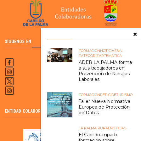
SÍGUENOS EN
FORMACIÓN
NOTICIAS
SIN
CATEGORIZAR
TEMÁTICA
ADER LA PALMA forma
a sus trabajadores en
Prevención de Riesgos
Laborales
FORMACIÓN
RED CIDE
TURISMO
Taller Nueva Normativa
Europea de Protección
ENTIDAD COLABORADORA DEL SCE
de Datos
LA PALMA RURAL
NOTICIAS
El Cabildo imparte
formación sobre