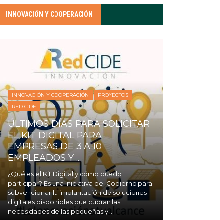
INNOVACIÓN Y COOPERACIÓN
INNOVACIÓN Y COOPERACIÓN
PROYECTOS
RED CIDE
ÚLTIMOS DÍAS PARA SOLICITAR
EL KIT DIGITAL PARA
EMPRESAS DE 3 A 10
EMPLEADOS Y ...
¿Qué es el Kit Digital y cómo puedo
participar? Es una iniciativa del Gobierno para
subvencionar la implantación de soluciones
digitales disponibles que cubran las
necesidades de las pequeñas y ...