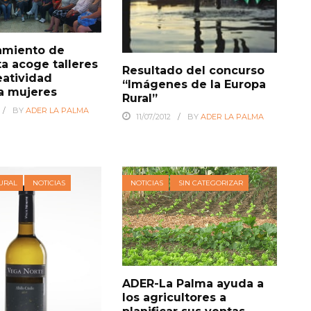
amiento de
ta acoge talleres
Resultado del concurso
eatividad
“Imágenes de la Europa
 a mujeres
Rural”
BY
ADER LA PALMA
11/07/2012
BY
ADER LA PALMA
URAL
NOTICIAS
NOTICIAS
SIN CATEGORIZAR
ADER-La Palma ayuda a
los agricultores a