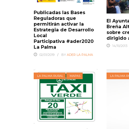
Publicadas las Bases
Reguladoras que
El Ayunt
permitirán activar la
Breña Al
Estrategia de Desarrollo
sobre cr
Local
dirigido
Participativa #ader2020
14/10/2013
La Palma
02/01/2019
BY
ADER LA PALMA
LA PALMA RURAL
MAPAS
LA PALMA R