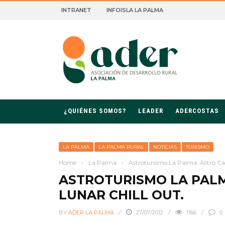
INTRANET
INFOISLA LA PALMA
ROLLO RURAL DE LA PALMA
¿QUIÉNES SOMOS?
LEADER
ADERCOSTAS
LA PALMA
LA PALMA RURAL
NOTICIAS
TURISMO
Home
›
La Palma
›
Astroturismo La Palma. Astro C
ASTROTURISMO LA PALM
LUNAR CHILL OUT.
BY
ADER LA PALMA
27/07/2012
1166
0