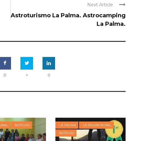
Next Article
Astroturismo La Palma. Astrocamping
La Palma.
0
+
0
URAL
NOTICIAS
LA PALMA
LA PALMA RURAL
NOTICIAS