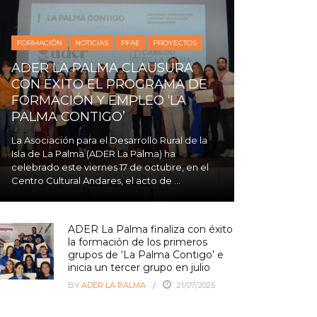
FORMACIÓN
NOTICIAS
PFAE
PROYECTOS
ADER LA PALMA CLAUSURA
CON ÉXITO EL PROGRAMA DE
FORMACIÓN Y EMPLEO ‘LA
PALMA CONTIGO’
La Asociación para el Desarrollo Rural de la
Isla de La Palma (ADER La Palma) ha
celebrado este viernes 17 de octubre, en el
Centro Cultural Andares, el acto de ...
ADER La Palma finaliza con éxito
la formación de los primeros
grupos de ‘La Palma Contigo’ e
inicia un tercer grupo en julio
BY
ADER LA PALMA
21/07/2025