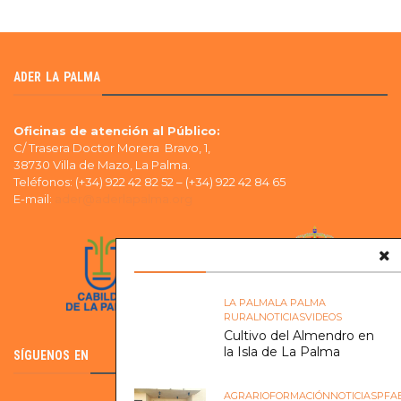
ADER LA PALMA
Oficinas de atención al Público:
C/ Trasera Doctor Morera Bravo, 1,
38730 Villa de Mazo, La Palma.
Teléfonos: (+34) 922 42 82 52 – (+34) 922 42 84 65
E-mail:
ader@aderlapalma.org
LA PALMA
LA PALMA
RURAL
NOTICIAS
VIDEOS
Cultivo del Almendro en
la Isla de La Palma
SÍGUENOS EN
AGRARIO
FORMACIÓN
NOTICIAS
PFA