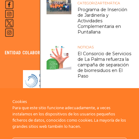
CATEGORIZAR
TEMÁTICA
Programa de Inserción
de Jardinería y
Actividades
Complementaria en
Puntallana
NOTICIAS
ENTIDAD COLABORADORA DEL SCE
El Consorcio de Servicios
de La Palma refuerza la
campaña de separación
de biorresiduos en El
Paso
LA PALMA RURAL
NOTICIAS
El Proyecto Antares
Cookies
pone en marcha su
Para que este sitio funcione adecuadamente, a veces
innovadora plataforma de
instalamos en los dispositivos de los usuarios pequeños
Crowdfunding para
ficheros de datos, conocidos como cookies. La mayoría de los
contribuir a financiar
ideas y proyectos
grandes sitios web también lo hacen.