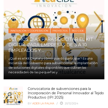
INNOVACIÓN Y COOPERACIÓN
PROYECTOS
RED CIDE
ÚLTIMOS DÍAS PARA SOLICITAR EL KIT
DIGITAL PARA EMPRESAS DE 3 A 10
EMPLEADOS Y ...
¿Qué es el Kit Digital y cómo puedo participar? Es una
iniciativa del Gobierno para subvencionar la implantación
de soluciones digitales disponibles que cubran las
necesidades de las pequeñas y ...
Convocatoria de subvenciones para la
Incorporación de Personal Innovador al Tejido
Productivo (IPI 2025)
BY
ADER LA PALMA
20/12/2024