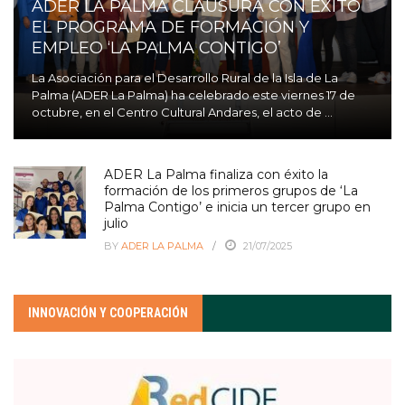
ADER LA PALMA CLAUSURA CON ÉXITO
EL PROGRAMA DE FORMACIÓN Y
EMPLEO ‘LA PALMA CONTIGO’
La Asociación para el Desarrollo Rural de la Isla de La
Palma (ADER La Palma) ha celebrado este viernes 17 de
octubre, en el Centro Cultural Andares, el acto de ...
ADER La Palma finaliza con éxito la
formación de los primeros grupos de ‘La
Palma Contigo’ e inicia un tercer grupo en
julio
BY
ADER LA PALMA
21/07/2025
INNOVACIÓN Y COOPERACIÓN