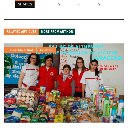
SHARES
0
+
0
RELATED ARTICLES
MORE FROM AUTHOR
LA PALMA RURAL
NOTICIAS