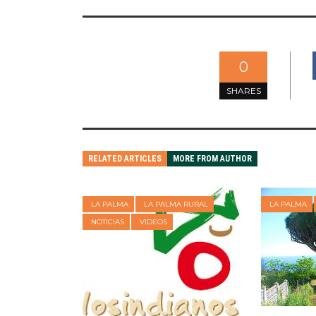
0
SHARES
RELATED ARTICLES
MORE FROM AUTHOR
LA PALMA
LA PALMA RURAL
LA PALMA
NOTICIAS
VIDEOS