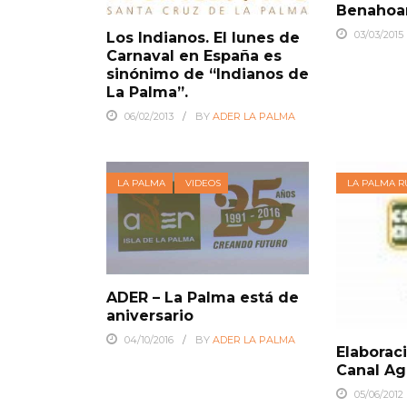
Benahoa
03/03/2015
Los Indianos. El lunes de
Carnaval en España es
sinónimo de “Indianos de
La Palma”.
06/02/2013
BY
ADER LA PALMA
LA PALMA
VIDEOS
LA PALMA R
ADER – La Palma está de
aniversario
04/10/2016
BY
ADER LA PALMA
Elaborac
Canal Ag
05/06/2012