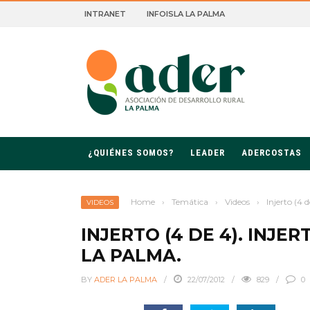
INTRANET
INFOISLA LA PALMA
ROLLO RURAL DE LA PALMA
¿QUIÉNES SOMOS?
LEADER
ADERCOSTAS
Home
›
Temática
›
Videos
›
Injerto (4 
VIDEOS
INJERTO (4 DE 4). INJE
LA PALMA.
BY
ADER LA PALMA
22/07/2012
829
0