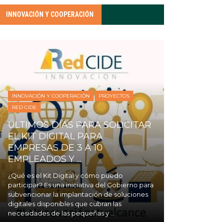
INNOVACIÓN Y COOPERACIÓN
INNOVACIÓN Y COOPERACIÓN
PROYECTOS
RED CIDE
ÚLTIMOS DÍAS PARA SOLICITAR
EL KIT DIGITAL PARA
EMPRESAS DE 3 A 10
EMPLEADOS Y ...
¿Qué es el Kit Digital y cómo puedo
participar? Es una iniciativa del Gobierno para
subvencionar la implantación de soluciones
digitales disponibles que cubran las
necesidades de las pequeñas y ...