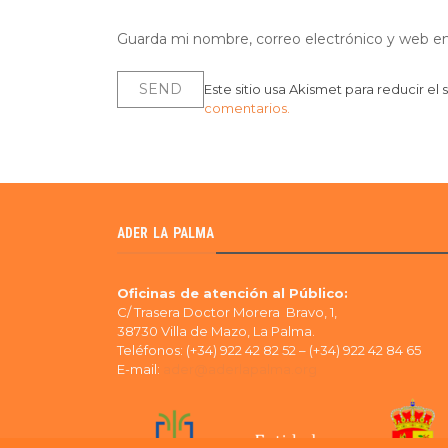
Guarda mi nombre, correo electrónico y web e
Este sitio usa Akismet para reducir el
comentarios.
ADER LA PALMA
Oficinas de atención al Público:
C/ Trasera Doctor Morera Bravo, 1,
38730 Villa de Mazo, La Palma.
Teléfonos: (+34) 922 42 82 52 – (+34) 922 42 84 65
E-mail:
ader@aderlapalma.org