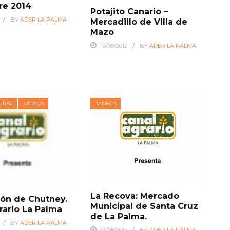
re 2014
Potajito Canario –
BY
ADER LA PALMA
Mercadillo de Villa de
Mazo
16/09/2012
BY
ADER LA PALMA
URAL
VIDEOS
VIDEOS
La Recova: Mercado
ión de Chutney.
Municipal de Santa Cruz
rario La Palma
de La Palma.
BY
ADER LA PALMA