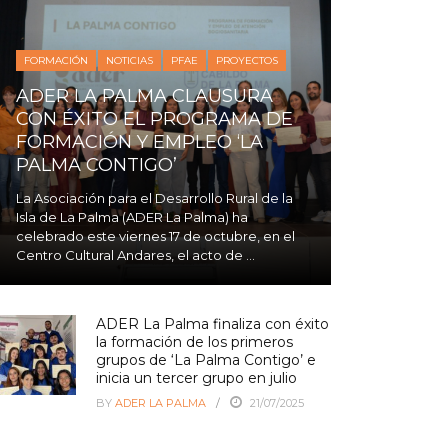
FORMACIÓN
NOTICIAS
PFAE
PROYECTOS
ADER LA PALMA CLAUSURA
CON ÉXITO EL PROGRAMA DE
FORMACIÓN Y EMPLEO ‘LA
PALMA CONTIGO’
La Asociación para el Desarrollo Rural de la
Isla de La Palma (ADER La Palma) ha
celebrado este viernes 17 de octubre, en el
Centro Cultural Andares, el acto de ...
ADER La Palma finaliza con éxito
la formación de los primeros
grupos de ‘La Palma Contigo’ e
inicia un tercer grupo en julio
BY
ADER LA PALMA
21/07/2025