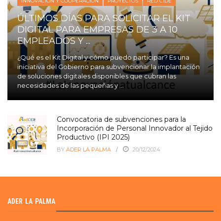
INNOVACIÓN Y COOPERACIÓN
PROYECTOS
RED CIDE
ÚLTIMOS DÍAS PARA SOLICITAR EL KIT
DIGITAL PARA EMPRESAS DE 3 A 10
EMPLEADOS Y ...
¿Qué es el Kit Digital y cómo puedo participar? Es una
iniciativa del Gobierno para subvencionar la implantación
de soluciones digitales disponibles que cubran las
necesidades de las pequeñas y ...
Convocatoria de subvenciones para la
Incorporación de Personal Innovador al Tejido
Productivo (IPI 2025)
BY
ADER LA PALMA
20/12/2024
ADER LA PALMA