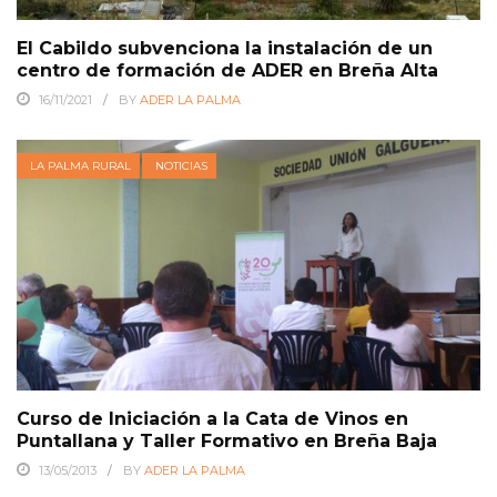
El Cabildo subvenciona la instalación de un
centro de formación de ADER en Breña Alta
16/11/2021
BY
ADER LA PALMA
LA PALMA RURAL
NOTICIAS
Curso de Iniciación a la Cata de Vinos en
Puntallana y Taller Formativo en Breña Baja
13/05/2013
BY
ADER LA PALMA