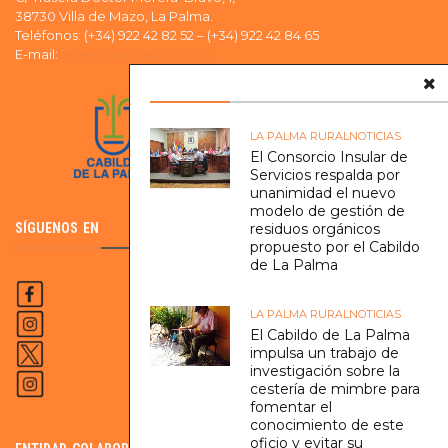
38730 Villa de Mazo, La Palma.
Teléfonos: (+34) 922 42 82 52 – (+34) 922 42 84 65
E-mail:
ader@aderlapalma.org
LA PALMA RURAL
NOTICIAS
El Consorcio Insular de
Servicios respalda por
unanimidad el nuevo
modelo de gestión de
residuos orgánicos
SÍGUENOS EN
propuesto por el Cabildo
de La Palma
LA PALMA RURAL
NOTICIAS
El Cabildo de La Palma
impulsa un trabajo de
investigación sobre la
cestería de mimbre para
fomentar el
conocimiento de este
oficio y evitar su