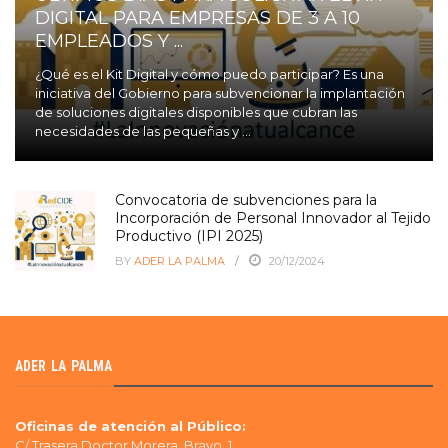
DIGITAL PARA EMPRESAS DE 3 A 10
EMPLEADOS Y ...
¿Qué es el Kit Digital y cómo puedo participar? Es una
iniciativa del Gobierno para subvencionar la implantación
de soluciones digitales disponibles que cubran las
necesidades de las pequeñas y ...
Convocatoria de subvenciones para la
Incorporación de Personal Innovador al Tejido
Productivo (IPI 2025)
BY
ADER LA PALMA
20/12/2024
ADER LA PALMA
Oficinas de atención al Público:
C/ Trasera Doctor Morera Bravo, 1,