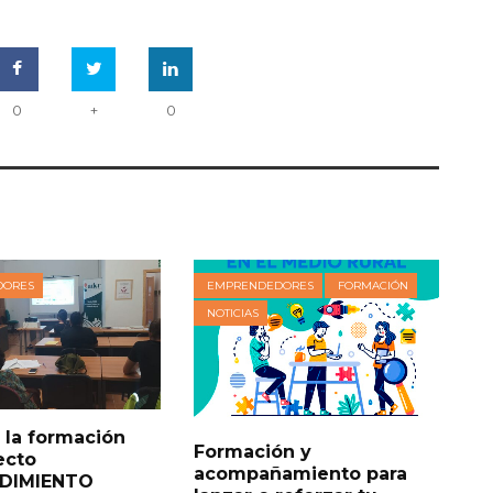
0
+
0
DORES
EMPRENDEDORES
FORMACIÓN
NOTICIAS
 la formación
Formación y
ecto
acompañamiento para
DIMIENTO