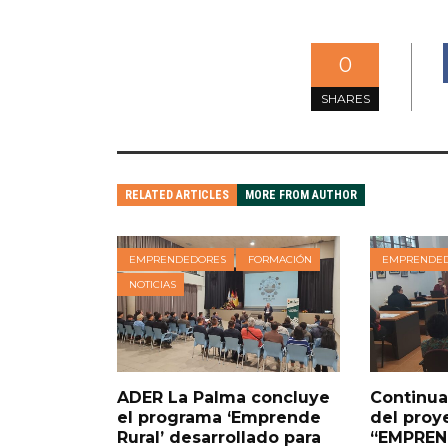
0
SHARES
RELATED ARTICLES
MORE FROM AUTHOR
EMPRENDEDORES
FORMACIÓN
EMPRENDE
NOTICIAS
ADER La Palma concluye
Continua
el programa ‘Emprende
del proy
Rural’ desarrollado para
“EMPREN