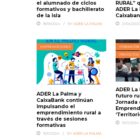
el alumnado de ciclos
RURAL” 
formativos y bachillerato
ADER La 
de la isla
Caixaba
18/06/2024
BY
ADER LA PALMA
21/04/2023
EMPRENDEDORES
FORMACIÓN
PROYECTOS
ADER La 
ADER La Palma y
futuro rur
CaixaBank continúan
Jornada
impulsando el
Emprend
emprendimiento rural a
‘Territor
través de sesiones
19/12/2024
formativas
19/01/2024
BY
ADER LA PALMA