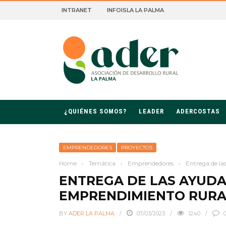
INTRANET
INFOISLA LA PALMA
ROLLO RURAL DE LA PALMA
¿QUIÉNES SOMOS?
LEADER
ADERCOSTAS
EMPRENDEDORES
PROYECTOS
Home
›
Temática
›
Emprendedores
›
Entrega de la
ENTREGA DE LAS AYUDA
EMPRENDIMIENTO RURA
BY
ADER LA PALMA
07/03/2023
1240