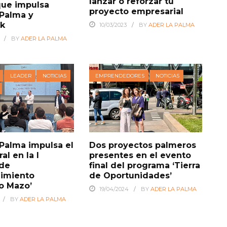
lanzar o reforzar tu
que impulsa
proyecto empresarial
Palma y
nk
10/03/2023
BY
ADER LA PALMA
BY
ADER LA PALMA
LEADER
NOTICIAS
EMPRENDEDORES
NOTICIAS
Palma impulsa el
Dos proyectos palmeros
al en la I
presentes en el evento
 de
final del programa ‘Tierra
imiento
de Oportunidades’
io Mazo’
19/04/2024
BY
ADER LA PALMA
BY
ADER LA PALMA