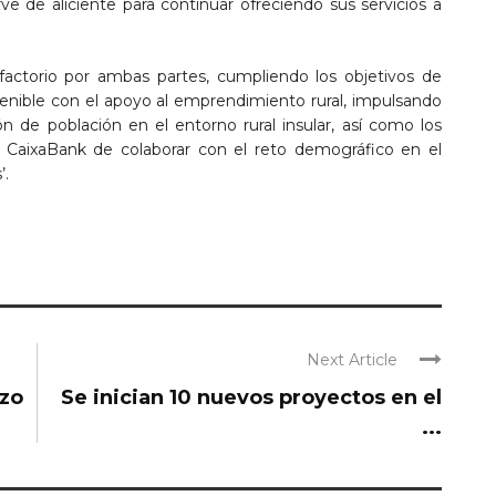
e de aliciente para continuar ofreciendo sus servicios a
sfactorio por ambas partes, cumpliendo los objetivos de
tenible con el apoyo al emprendimiento rural, impulsando
ón de población en el entorno rural insular, así como los
de CaixaBank de colaborar con el reto demográfico en el
’.
Next Article
azo
Se inician 10 nuevos proyectos en el
...