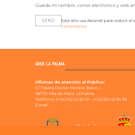
Guarda mi nombre, correo electrónico y web e
Este sitio usa Akismet para reducir el
comentarios.
ADER LA PALMA
Oficinas de atención al Público:
C/ Trasera Doctor Morera Bravo, 1,
38730 Villa de Mazo, La Palma.
Teléfonos: (+34) 922 42 82 52 – (+34) 922 42 84 65
E-mail:
ader@aderlapalma.org