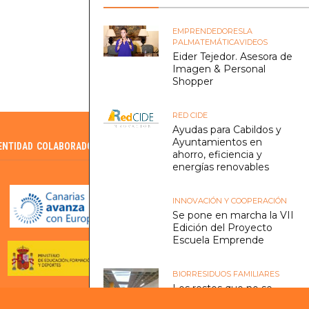
EMPRENDEDORES
LA
PALMA
TEMÁTICA
VIDEOS
Eider Tejedor. Asesora de
Imagen & Personal
Shopper
RED CIDE
Ayudas para Cabildos y
Ayuntamientos en
ENTIDAD COLABORADORA DEL SCE
ahorro, eficiencia y
energías renovables
INNOVACIÓN Y COOPERACIÓN
Se pone en marcha la VII
Edición del Proyecto
Escuela Emprende
BIORRESIDUOS FAMILIARES
Los restos que no se
emiten, no son un