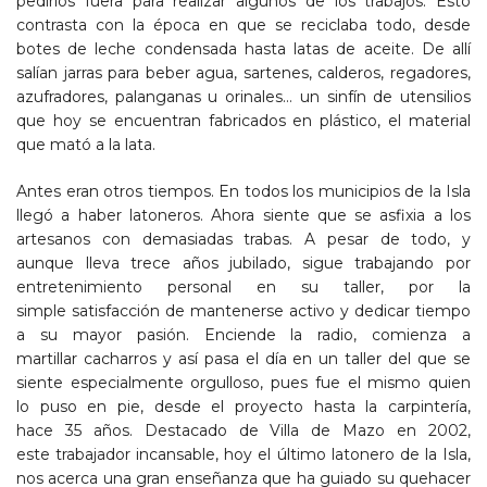
pedirlos fuera para realizar algunos de los trabajos. Esto
contrasta con la época en que se reciclaba todo, desde
botes de leche condensada hasta latas de aceite. De allí
salían jarras para beber agua, sartenes, calderos, regadores,
azufradores, palanganas u orinales… un sinfín de utensilios
que hoy se encuentran fabricados en plástico, el material
que mató a la lata.
Antes eran otros tiempos. En todos los municipios de la Isla
llegó a haber latoneros. Ahora siente que se asfixia a los
artesanos con demasiadas trabas. A pesar de todo, y
aunque lleva trece años jubilado, sigue trabajando por
entretenimiento personal en su taller, por la
simple satisfacción de mantenerse activo y dedicar tiempo
a su mayor pasión. Enciende la radio, comienza a
martillar cacharros y así pasa el día en un taller del que se
siente especialmente orgulloso, pues fue el mismo quien
lo puso en pie, desde el proyecto hasta la carpintería,
hace 35 años. Destacado de Villa de Mazo en 2002,
este trabajador incansable, hoy el último latonero de la Isla,
nos acerca una gran enseñanza que ha guiado su quehacer