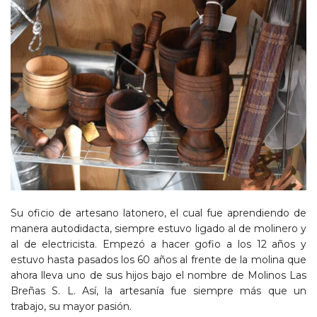
Su oficio de artesano latonero, el cual fue aprendiendo de
manera autodidacta, siempre estuvo ligado al de molinero y
al de electricista. Empezó a hacer gofio a los 12 años y
estuvo hasta pasados los 60 años al frente de la molina que
ahora lleva uno de sus hijos bajo el nombre de Molinos Las
Breñas S. L. Así, la artesanía fue siempre más que un
trabajo, su mayor pasión.