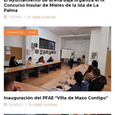
El Ayuntamiento de Breña Baja organiza el IX
Concurso Insular de Mieles de la isla de La
Palma
13/11/2013
BY
ADER LA PALMA
FORMACIÓN
PFAE
Inauguración del PFAE “Villa de Mazo Contigo”
01/03/2023
BY
ADER LA PALMA