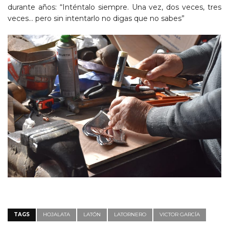
durante años: “Inténtalo siempre. Una vez, dos veces, tres
veces… pero sin intentarlo no digas que no sabes”
TAGS
HOJALATA
LATÓN
LATORNERO
VICTOR GARCÍA