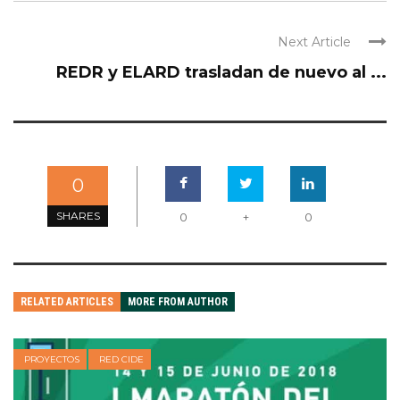
Next Article
REDR y ELARD trasladan de nuevo al ...
0
SHARES
0
+
0
RELATED ARTICLES
MORE FROM AUTHOR
PROYECTOS
RED CIDE