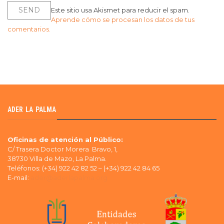
Este sitio usa Akismet para reducir el spam.
Aprende cómo se procesan los datos de tus
comentarios.
ADER LA PALMA
Oficinas de atención al Público:
C/ Trasera Doctor Morera Bravo, 1,
38730 Villa de Mazo, La Palma.
Teléfonos: (+34) 922 42 82 52 – (+34) 922 42 84 65
E-mail:
ader@aderlapalma.org