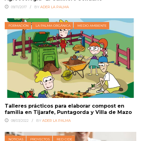
09/11/2017
BY
ADER LA PALMA
FORMACIÓN
LA PALMA ORGÁNICA
MEDIO AMBIENTE
Talleres prácticos para elaborar compost en
familia en Tijarafe, Puntagorda y Villa de Mazo
08/03/2022
BY
ADER LA PALMA
NOTICIAS
PROYECTOS
RED CIDE